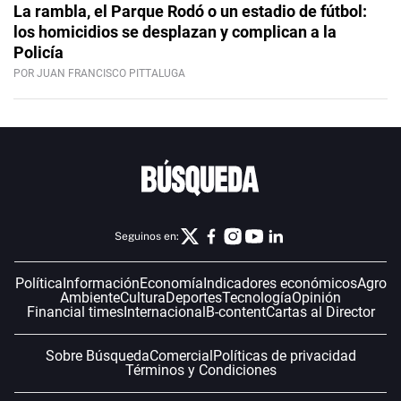
La rambla, el Parque Rodó o un estadio de fútbol:
los homicidios se desplazan y complican a la
Policía
POR JUAN FRANCISCO PITTALUGA
Seguinos en:
Política
Información
Economía
Indicadores económicos
Agro
Ambiente
Cultura
Deportes
Tecnología
Opinión
Financial times
Internacional
B-content
Cartas al Director
Sobre Búsqueda
Comercial
Políticas de privacidad
Términos y Condiciones