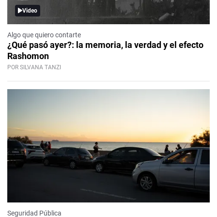
Video
Algo que quiero contarte
¿Qué pasó ayer?: la memoria, la verdad y el efecto
Rashomon
POR SILVANA TANZI
Seguridad Pública