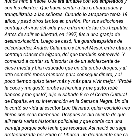
nunca hirió a nadie. Que era amable con los empleados y
con los clientes. Que hacía sentar a las embarazadas y
tranquilizaba a las señoras. Cuando lo atraparon tenía 19
años, y pasó otros tantos en prisión. Por sus adicciones
contrajo el virus del sida y se enfermó de las dos hepatitis.
Antes de salir en libertad, en 1997, fue a una granja de
desintoxicación. Luego se casó, fue guardaespaldas de
celebridades, Andrés Calamaro y Lionel Messi, entre otras, y
contrajo cáncer de hígado, del que también sobrevivió. Y
comenzó a contar su historia: la de un adolescente de
clase media y bien educado que un día probó drogas, y al
otro cometió robos menores para conseguir dinero, y al
poco tiempo quiso tener más y más para vivir mejor. “Probé
la coca y me gustó; probé la heroína y me gustó; robé
bancos y me gustó”, dijo el sábado 8 en el Centro Cultural
de España, en su intervención en la Semana Negra. Un día
le contó su vida al escritor Lluc Oliveras, quien escribió tres
libros con esas memorias. Después se dio cuenta de que
allí tenía varias historias policiales y que corría con una
ventaja porque solo tenía que recordar. Así nació su saga
protagonizada por Hugo el Tiburón, un delincuente que es