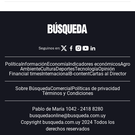
Seguinos en:
Política
Información
Economía
Indicadores económicos
Agro
Ambiente
Cultura
Deportes
Tecnología
Opinión
Financial times
Internacional
B-content
Cartas al Director
Sobre Búsqueda
Comercial
Políticas de privacidad
Términos y Condiciones
Pablo de María 1042 - 2418 8280
busquedaonline@busqueda.com.uy
Copyright busqueda.com.uy 2024 Todos los
derechos reservados