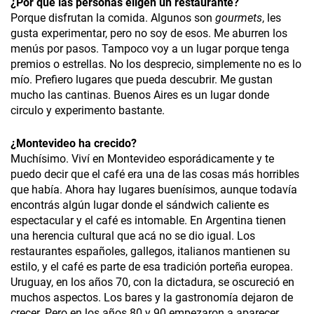
¿
Por qué las personas eligen un restaurante?
Porque disfrutan la comida. Algunos son
gourmets
, les
gusta experimentar, pero no soy de esos. Me aburren los
menús por pasos. Tampoco voy a un lugar porque tenga
premios o estrellas. No los desprecio, simplemente no es lo
mío. Prefiero lugares que pueda descubrir. Me gustan
mucho las cantinas. Buenos Aires es un lugar donde
circulo y experimento bastante.
¿
Montevideo ha crecido?
Muchísimo. Viví en Montevideo esporádicamente y te
puedo decir que el café era una de las cosas más horribles
que había. Ahora hay lugares buenísimos, aunque todavía
encontrás algún lugar donde el sándwich caliente es
espectacular y el café es intomable. En Argentina tienen
una herencia cultural que acá no se dio igual. Los
restaurantes españoles, gallegos, italianos mantienen su
estilo, y el café es parte de esa tradición porteña europea.
Uruguay, en los años 70, con la dictadura, se oscureció en
muchos aspectos. Los bares y la gastronomía dejaron de
crecer. Pero en los años 80 y 90 empezaron a aparecer