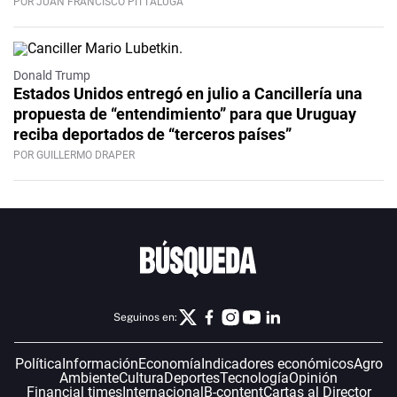
POR JUAN FRANCISCO PITTALUGA
Donald Trump
Estados Unidos entregó en julio a Cancillería una
propuesta de “entendimiento” para que Uruguay
reciba deportados de “terceros países”
POR GUILLERMO DRAPER
Seguinos en:
Política
Información
Economía
Indicadores económicos
Agro
Ambiente
Cultura
Deportes
Tecnología
Opinión
Financial times
Internacional
B-content
Cartas al Director