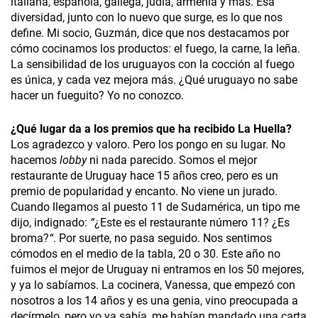
italiana, española, gallega, judía, armenia y más. Esa
diversidad, junto con lo nuevo que surge, es lo que nos
define.
Mi socio, Guzmán, dice que nos destacamos por
cómo cocinamos los productos: el fuego, la carne, la leña.
La sensibilidad de los uruguayos con la cocción al fuego
es única, y cada vez mejora más. ¿Qué uruguayo no sabe
hacer un fueguito? Yo no conozco.
¿
Qué lugar da a los premios que ha recibido La Huella?
Los agradezco y valoro. Pero los pongo en su lugar. No
hacemos
lobby
ni nada parecido. Somos el mejor
restaurante de Uruguay hace 15 años creo, pero es un
premio de popularidad y encanto. No viene un jurado.
Cuando llegamos al puesto 11 de Sudamérica, un tipo me
dijo, indignado:
“
¿Este es el restaurante número 11? ¿Es
broma?
“
. Por suerte, no pasa seguido. Nos sentimos
cómodos en el medio de la tabla, 20 o 30. Este año no
fuimos el mejor de Uruguay ni entramos en los 50 mejores,
y ya lo sabíamos. La cocinera, Vanessa, que empezó con
nosotros a los 14 años y es una genia, vino preocupada a
decírmelo, pero yo ya sabía, me habían mandado una carta