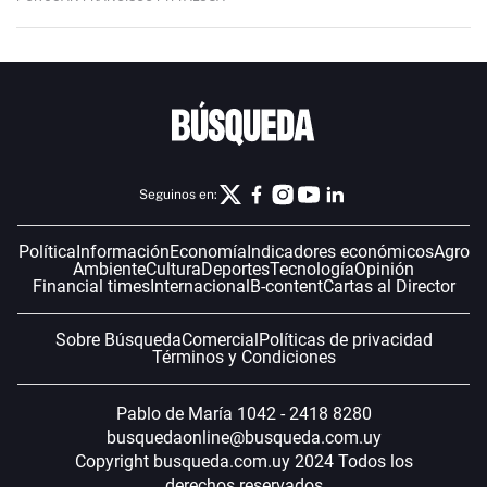
Seguinos en:
Política
Información
Economía
Indicadores económicos
Agro
Ambiente
Cultura
Deportes
Tecnología
Opinión
Financial times
Internacional
B-content
Cartas al Director
Sobre Búsqueda
Comercial
Políticas de privacidad
Términos y Condiciones
Pablo de María 1042 - 2418 8280
busquedaonline@busqueda.com.uy
Copyright busqueda.com.uy 2024 Todos los
derechos reservados