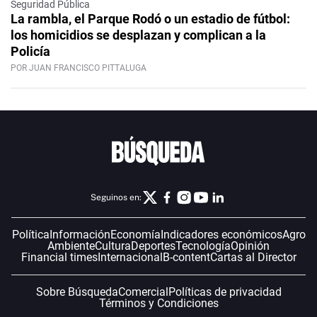
Seguridad Pública
La rambla, el Parque Rodó o un estadio de fútbol:
los homicidios se desplazan y complican a la
Policía
POR JUAN FRANCISCO PITTALUGA
Seguinos en:
Política
Información
Economía
Indicadores económicos
Agro
Ambiente
Cultura
Deportes
Tecnología
Opinión
Financial times
Internacional
B-content
Cartas al Director
Sobre Búsqueda
Comercial
Políticas de privacidad
Términos y Condiciones