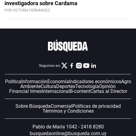
investigadora sobre Cardama
POR VICTORIA FERNÁNDEZ
Seguinos en:
Política
Información
Economía
Indicadores económicos
Agro
Ambiente
Cultura
Deportes
Tecnología
Opinión
Financial times
Internacional
B-content
Cartas al Director
Sobre Búsqueda
Comercial
Políticas de privacidad
Términos y Condiciones
Pablo de María 1042 - 2418 8280
busquedaonline@busqueda.com.uy