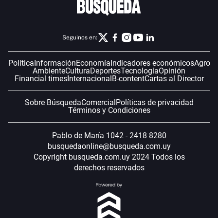
Seguinos en:
Política
Información
Economía
Indicadores económicos
Agro
Ambiente
Cultura
Deportes
Tecnología
Opinión
Financial times
Internacional
B-content
Cartas al Director
Sobre Búsqueda
Comercial
Políticas de privacidad
Términos y Condiciones
Pablo de María 1042 - 2418 8280
busquedaonline@busqueda.com.uy
Copyright busqueda.com.uy 2024 Todos los
derechos reservados