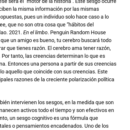
se será el “motor de la historia”. Este sesgo ocurre
ciben la misma información por las mismas
opuestas, pues un individuo solo hace caso a lo
ee, que no son otra cosa que “hábitos del
lao. 2021.
En el limbo
. Penguin Random House
es que un amigo es bueno, tu cerebro buscará todo
r que tienes razón. El cerebro ama tener razón,
. Por tanto, las creencias determinan lo que es
na. Entonces una persona a partir de sus creencias
solo aquello que coincide con sus creencias. Este
cipales razones de la creciente polarización política
mbién intervienen los sesgos, en la medida que son
anecen activos todo el tiempo y son efectivos en
anto, un sesgo cognitivo es una fórmula que
ntales o pensamientos encadenados. Uno de los