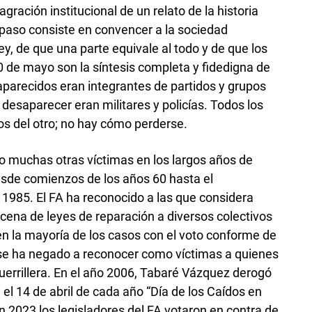
ración institucional de un relato de la historia
paso consiste en convencer a la sociedad
ey, de que una parte equivale al todo y de que los
de mayo son la síntesis completa y fidedigna de
saparecidos eran integrantes de partidos y grupos
 desaparecer eran militares y policías. Todos los
os del otro; no hay cómo perderse.
o muchas otras víctimas en los largos años de
desde comienzos de los años 60 hasta el
1985. El FA ha reconocido a las que considera
cena de leyes de reparación a diversos colectivos
n la mayoría de los casos con el voto conforme de
 se ha negado a reconocer como víctimas a quienes
guerrillera. En el año 2006, Tabaré Vázquez derogó
el 14 de abril de cada año “Día de los Caídos en
en 2023 los legisladores del FA votaron en contra de