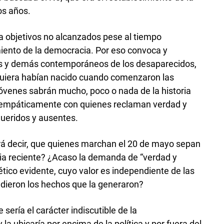
os años.
a objetivos no alcanzados pese al tiempo
miento de la democracia. Por eso convoca y
ares y demás contemporáneos de los desaparecidos,
iquiera habían nacido cuando comenzaron las
óvenes sabrán mucho, poco o nada de la historia
an empáticamente con quienes reclaman verdad y
queridos y ausentes.
rá decir, que quienes marchan el 20 de mayo sepan
ria reciente? ¿Acaso la demanda de “verdad y
ético evidente, cuyo valor es independiente de las
edieron los hechos que la generaron?
sería el carácter indiscutible de la
 ubicaría por encima de la política y por fuera del