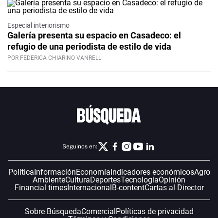
Especial interiorismo
Galería presenta su espacio en Casadeco: el
refugio de una periodista de estilo de vida
POR FEDERICA CHIARINO VANRELL
Seguinos en:
Política
Información
Economía
Indicadores económicos
Agro
Ambiente
Cultura
Deportes
Tecnología
Opinión
Financial times
Internacional
B-content
Cartas al Director
Sobre Búsqueda
Comercial
Políticas de privacidad