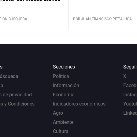
CIÓN BÚSQUEDA
POR JUAN FRANCISCO PITTALUGA
s
Secciones
Segui
Búsqueda
Política
X
al
Información
Faceb
s de privacidad
Economía
Insta
s y Condiciones
Indicadores económicos
Youtu
Agro
Linke
Ambiente
Cultura