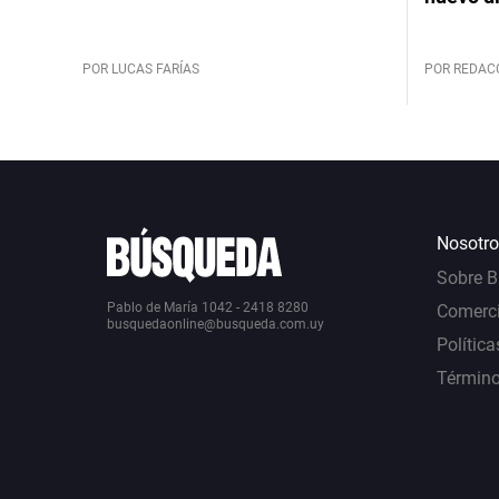
POR LUCAS FARÍAS
POR REDAC
Nosotro
Sobre 
Pablo de María 1042 - 2418 8280
Comerci
busquedaonline@busqueda.com.uy
Política
Término