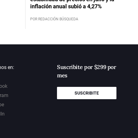
inflación anual subió a 4,27%
POR REDACCIÓN BÚSQUEDA
Suscribite por $299 por
nos en:
mes
ook
SUSCRIBITE
gram
be
dIn