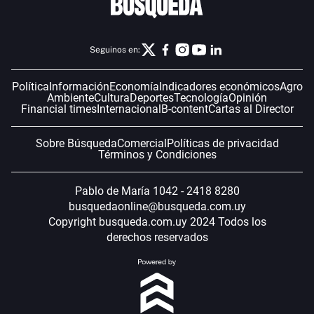
Seguinos en:
Política
Información
Economía
Indicadores económicos
Agro
Ambiente
Cultura
Deportes
Tecnología
Opinión
Financial times
Internacional
B-content
Cartas al Director
Sobre Búsqueda
Comercial
Políticas de privacidad
Términos y Condiciones
Pablo de María 1042 - 2418 8280
busquedaonline@busqueda.com.uy
Copyright busqueda.com.uy 2024 Todos los
derechos reservados