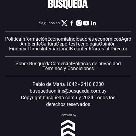
Seguinos en:
Política
Información
Economía
Indicadores económicos
Agro
Ambiente
Cultura
Deportes
Tecnología
Opinión
Financial times
Internacional
B-content
Cartas al Director
Sobre Búsqueda
Comercial
Políticas de privacidad
Términos y Condiciones
Pablo de María 1042 - 2418 8280
busquedaonline@busqueda.com.uy
Copyright busqueda.com.uy 2024 Todos los
derechos reservados