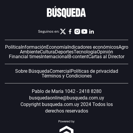
Seguinos en:
Política
Información
Economía
Indicadores económicos
Agro
Ambiente
Cultura
Deportes
Tecnología
Opinión
Financial times
Internacional
B-content
Cartas al Director
Sobre Búsqueda
Comercial
Políticas de privacidad
Términos y Condiciones
Pablo de María 1042 - 2418 8280
busquedaonline@busqueda.com.uy
Copyright busqueda.com.uy 2024 Todos los
derechos reservados