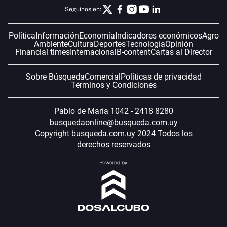
Seguinos en:
Política
Información
Economía
Indicadores económicos
Agro
Ambiente
Cultura
Deportes
Tecnología
Opinión
Financial times
Internacional
B-content
Cartas al Director
Sobre Búsqueda
Comercial
Políticas de privacidad
Términos y Condiciones
Pablo de María 1042 - 2418 8280
busquedaonline@busqueda.com.uy
Copyright busqueda.com.uy 2024 Todos los
derechos reservados