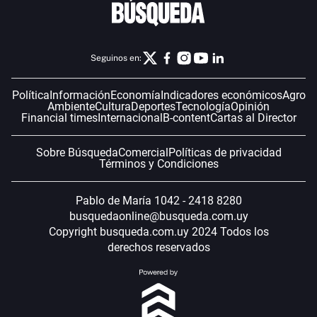
Seguinos en:
Política
Información
Economía
Indicadores económicos
Agro
Ambiente
Cultura
Deportes
Tecnología
Opinión
Financial times
Internacional
B-content
Cartas al Director
Sobre Búsqueda
Comercial
Políticas de privacidad
Términos y Condiciones
Pablo de María 1042 - 2418 8280
busquedaonline@busqueda.com.uy
Copyright busqueda.com.uy 2024 Todos los
derechos reservados