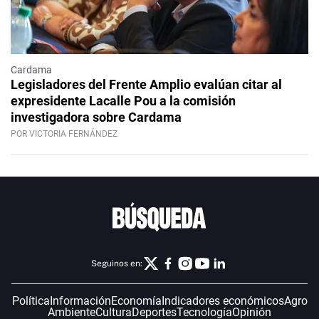
Cardama
Legisladores del Frente Amplio evalúan citar al
expresidente Lacalle Pou a la comisión
investigadora sobre Cardama
POR VICTORIA FERNÁNDEZ
Seguinos en:
Política
Información
Economía
Indicadores económicos
Agro
Ambiente
Cultura
Deportes
Tecnología
Opinión