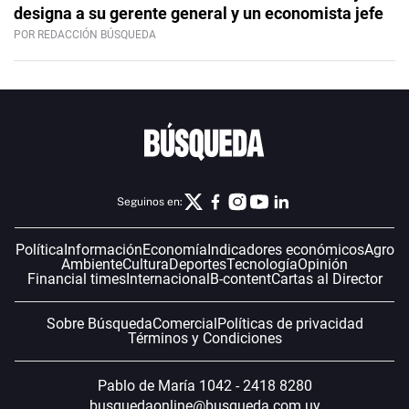
designa a su gerente general y un economista jefe
POR REDACCIÓN BÚSQUEDA
Seguinos en:
Política
Información
Economía
Indicadores económicos
Agro
Ambiente
Cultura
Deportes
Tecnología
Opinión
Financial times
Internacional
B-content
Cartas al Director
Sobre Búsqueda
Comercial
Políticas de privacidad
Términos y Condiciones
Pablo de María 1042 - 2418 8280
busquedaonline@busqueda.com.uy