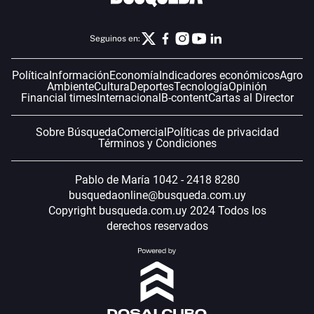
Seguinos en:
Política
Información
Economía
Indicadores económicos
Agro
Ambiente
Cultura
Deportes
Tecnología
Opinión
Financial times
Internacional
B-content
Cartas al Director
Sobre Búsqueda
Comercial
Políticas de privacidad
Términos y Condiciones
Pablo de María 1042 - 2418 8280
busquedaonline@busqueda.com.uy
Copyright busqueda.com.uy 2024 Todos los
derechos reservados