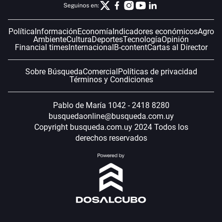
Seguinos en:
Política
Información
Economía
Indicadores económicos
Agro
Ambiente
Cultura
Deportes
Tecnología
Opinión
Financial times
Internacional
B-content
Cartas al Director
Sobre Búsqueda
Comercial
Políticas de privacidad
Términos y Condiciones
Pablo de María 1042 - 2418 8280
busquedaonline@busqueda.com.uy
Copyright busqueda.com.uy 2024 Todos los
derechos reservados