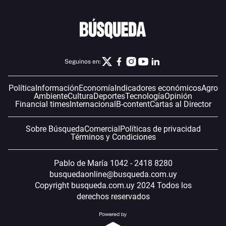
Seguinos en:
Política
Información
Economía
Indicadores económicos
Agro
Ambiente
Cultura
Deportes
Tecnología
Opinión
Financial times
Internacional
B-content
Cartas al Director
Sobre Búsqueda
Comercial
Políticas de privacidad
Términos y Condiciones
Pablo de María 1042 - 2418 8280
busquedaonline@busqueda.com.uy
Copyright busqueda.com.uy 2024 Todos los
derechos reservados