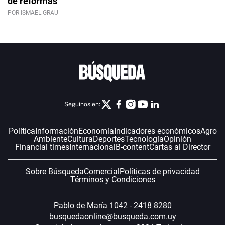
de reformas
POR ISMAEL GRAU
Seguinos en:
Política
Información
Economía
Indicadores económicos
Agro
Ambiente
Cultura
Deportes
Tecnología
Opinión
Financial times
Internacional
B-content
Cartas al Director
Sobre Búsqueda
Comercial
Políticas de privacidad
Términos y Condiciones
Pablo de María 1042 - 2418 8280
busquedaonline@busqueda.com.uy