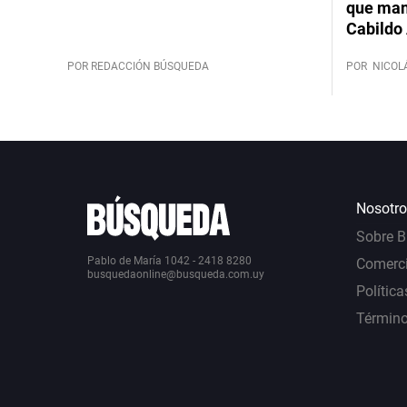
que mant
Cabildo 
POR REDACCIÓN BÚSQUEDA
POR
NICOL
Nosotro
Sobre 
Pablo de María 1042 - 2418 8280
Comerci
busquedaonline@busqueda.com.uy
Política
Término