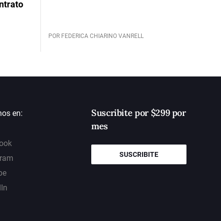
ntrato
POR FEDERICA CHIARINO VANRELL
Suscribite por $299 por
nos en:
mes
ook
SUSCRIBITE
gram
be
dIn