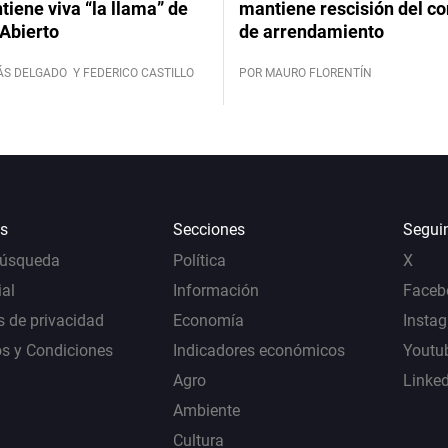
iene viva “la llama” de
mantiene rescisión del co
Abierto
de arrendamiento
ÁS DELGADO
Y FEDERICO CASTILLO
POR MAURO FLORENTÍN
s
Secciones
Segui
Búsqueda
Política
X
al
Información
Faceb
s de privacidad
Economía
Insta
s y Condiciones
Indicadores económicos
Youtu
Agro
Linke
Ambiente
Cultura