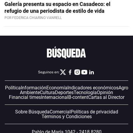
Galería presenta su espacio en Casadeco: el
refugio de una periodista de estilo de vida
POR FEDERICA CHIARINO VANRELL
Seguinos en:
Política
Información
Economía
Indicadores económicos
Agro
Ambiente
Cultura
Deportes
Tecnología
Opinión
Financial times
Internacional
B-content
Cartas al Director
Sobre Búsqueda
Comercial
Políticas de privacidad
Términos y Condiciones
Pablo de María 1042 - 2418 8280