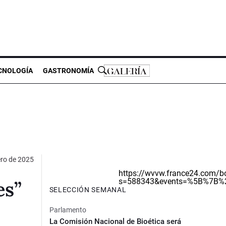
CNOLOGÍA
GASTRONOMÍA
ero de 2025
https://wvvw.france24.com/b
s=588343&events=%5B%7B%2
es”
SELECCIÓN SEMANAL
Parlamento
La Comisión Nacional de Bioética será