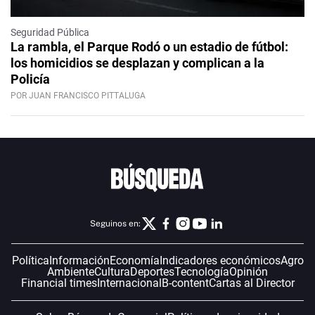
Seguridad Pública
La rambla, el Parque Rodó o un estadio de fútbol:
los homicidios se desplazan y complican a la
Policía
POR JUAN FRANCISCO PITTALUGA
Seguinos en:
Política
Información
Economía
Indicadores económicos
Agro
Ambiente
Cultura
Deportes
Tecnología
Opinión
Financial times
Internacional
B-content
Cartas al Director