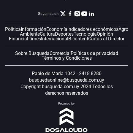
Seguinos en:
Política
Información
Economía
Indicadores económicos
Agro
Ambiente
Cultura
Deportes
Tecnología
Opinión
Financial times
Internacional
B-content
Cartas al Director
Sobre Búsqueda
Comercial
Políticas de privacidad
Términos y Condiciones
Pablo de María 1042 - 2418 8280
busquedaonline@busqueda.com.uy
Copyright busqueda.com.uy 2024 Todos los
derechos reservados