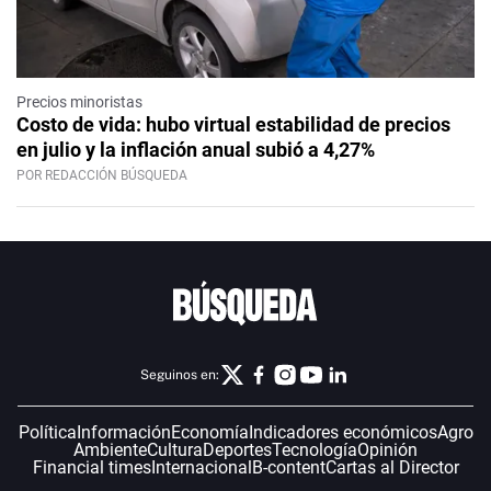
Precios minoristas
Costo de vida: hubo virtual estabilidad de precios
en julio y la inflación anual subió a 4,27%
POR REDACCIÓN BÚSQUEDA
Seguinos en:
Política
Información
Economía
Indicadores económicos
Agro
Ambiente
Cultura
Deportes
Tecnología
Opinión
Financial times
Internacional
B-content
Cartas al Director