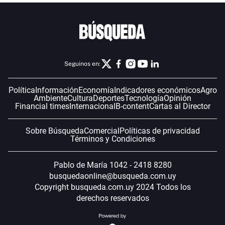
Seguinos en:
Política
Información
Economía
Indicadores económicos
Agro
Ambiente
Cultura
Deportes
Tecnología
Opinión
Financial times
Internacional
B-content
Cartas al Director
Sobre Búsqueda
Comercial
Políticas de privacidad
Términos y Condiciones
Pablo de María 1042 - 2418 8280
busquedaonline@busqueda.com.uy
Copyright busqueda.com.uy 2024 Todos los
derechos reservados