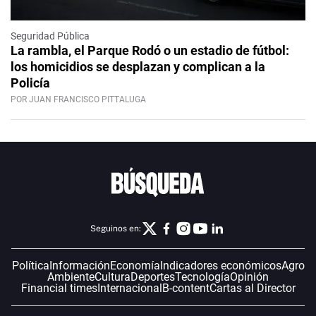
Seguridad Pública
La rambla, el Parque Rodó o un estadio de fútbol:
los homicidios se desplazan y complican a la
Policía
POR JUAN FRANCISCO PITTALUGA
Seguinos en:
Política
Información
Economía
Indicadores económicos
Agro
Ambiente
Cultura
Deportes
Tecnología
Opinión
Financial times
Internacional
B-content
Cartas al Director