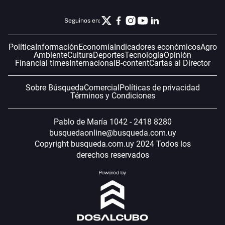
Seguinos en:
Política
Información
Economía
Indicadores económicos
Agro
Ambiente
Cultura
Deportes
Tecnología
Opinión
Financial times
Internacional
B-content
Cartas al Director
Sobre Búsqueda
Comercial
Políticas de privacidad
Términos y Condiciones
Pablo de María 1042 - 2418 8280
busquedaonline@busqueda.com.uy
Copyright busqueda.com.uy 2024 Todos los
derechos reservados