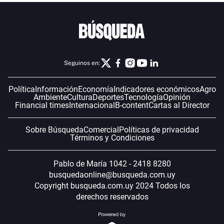
Seguinos en:
Política
Información
Economía
Indicadores económicos
Agro
Ambiente
Cultura
Deportes
Tecnología
Opinión
Financial times
Internacional
B-content
Cartas al Director
Sobre Búsqueda
Comercial
Políticas de privacidad
Términos y Condiciones
Pablo de María 1042 - 2418 8280
busquedaonline@busqueda.com.uy
Copyright busqueda.com.uy 2024 Todos los
derechos reservados