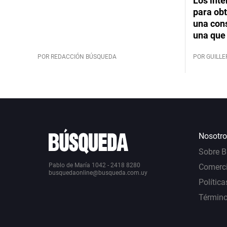
Los int
para obt
una cons
una que 
POR REDACCIÓN BÚSQUEDA
POR GUILL
Nosotro
Sobre 
Pablo de María 1042 - 2418 8280
Comerci
busquedaonline@busqueda.com.uy
Política
Término