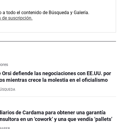
o a todo el contenido de Búsqueda y Galería.
 de suscripción.
iores
e Orsi defiende las negociaciones con EE.UU. por
os mientras crece la molestia en el oficialismo
BÚSQUEDA
iarios de Cardama para obtener una garantía
nsultora en un ‘cowork’ y una que vendía ‘pallets’
RAPER