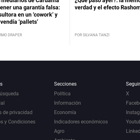
ermediarios de Cardama
¿Qué pasó ayer?: la memor
ener una garantía falsa:
verdad y el efecto Rasho
ultora en un ‘cowork’ y
vendía ‘pallets’
ERMO DRAPER
POR SILVANA TANZI
s
Secciones
Segui
Búsqueda
Política
X
al
Información
Faceb
s de privacidad
Economía
Insta
s y Condiciones
Indicadores económicos
Youtu
Agro
Linke