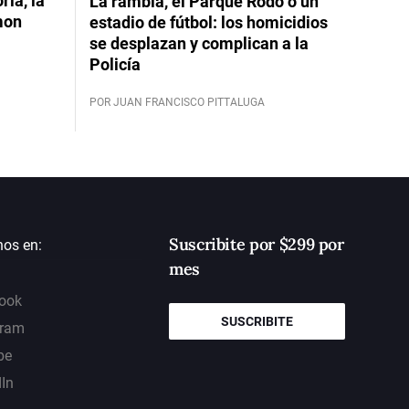
ia, la
La rambla, el Parque Rodó o un
mon
estadio de fútbol: los homicidios
se desplazan y complican a la
Policía
POR JUAN FRANCISCO PITTALUGA
Suscribite por $299 por
nos en:
mes
ook
SUSCRIBITE
gram
be
dIn