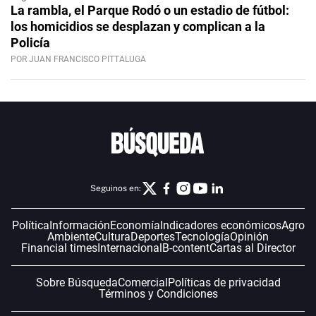
La rambla, el Parque Rodó o un estadio de fútbol:
los homicidios se desplazan y complican a la
Policía
POR JUAN FRANCISCO PITTALUGA
Seguinos en:
Política
Información
Economía
Indicadores económicos
Agro
Ambiente
Cultura
Deportes
Tecnología
Opinión
Financial times
Internacional
B-content
Cartas al Director
Sobre Búsqueda
Comercial
Políticas de privacidad
Términos y Condiciones