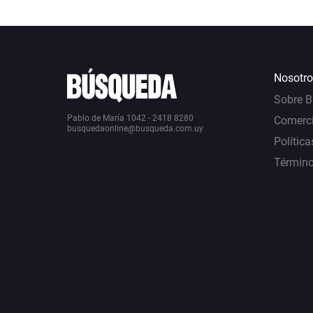
Nosotro
Sobre 
Pablo de María 1042 - 2418 8280
Comerci
busquedaonline@busqueda.com.uy
Política
Término