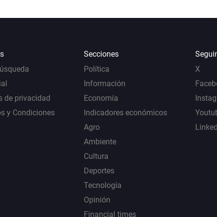
s
Secciones
Segui
Búsqueda
Política
X
al
Información
Faceb
s de privacidad
Economía
Insta
s y Condiciones
Indicadores económicos
Youtu
Agro
Linke
Ambiente
Cultura
Deportes
Tecnología
Opinión
Financial times