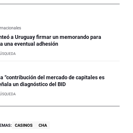
rnacionales
nteó a Uruguay firmar un memorando para
a una eventual adhesión
BÚSQUEDA
la “contribución del mercado de capitales es
eñala un diagnóstico del BID
BÚSQUEDA
EMAS:
CASINOS
CHA