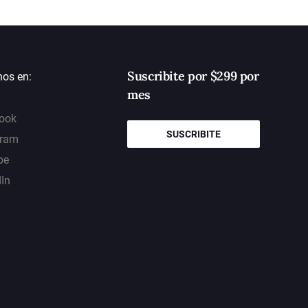
Suscribite por $299 por
nos en:
mes
ook
SUSCRIBITE
gram
be
dIn