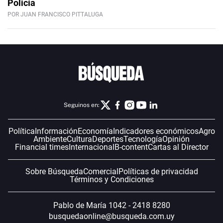
Policía
POR JUAN FRANCISCO PITTALUGA
Seguinos en:
Política
Información
Economía
Indicadores económicos
Agro
Ambiente
Cultura
Deportes
Tecnología
Opinión
Financial times
Internacional
B-content
Cartas al Director
Sobre Búsqueda
Comercial
Políticas de privacidad
Términos y Condiciones
Pablo de María 1042 - 2418 8280
busquedaonline@busqueda.com.uy