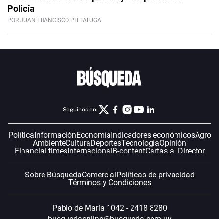
Policía
POR JUAN FRANCISCO PITTALUGA
Seguinos en:
Política
Información
Economía
Indicadores económicos
Agro
Ambiente
Cultura
Deportes
Tecnología
Opinión
Financial times
Internacional
B-content
Cartas al Director
Sobre Búsqueda
Comercial
Políticas de privacidad
Términos y Condiciones
Pablo de María 1042 - 2418 8280
busquedaonline@busqueda.com.uy