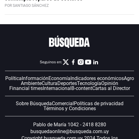
POR SANTIAGO SÁNCHEZ
Seguinos en:
Política
Información
Economía
Indicadores económicos
Agro
Ambiente
Cultura
Deportes
Tecnología
Opinión
Financial times
Internacional
B-content
Cartas al Director
Sobre Búsqueda
Comercial
Políticas de privacidad
Términos y Condiciones
Pablo de María 1042 - 2418 8280
busquedaonline@busqueda.com.uy
Copyright busqueda.com.uy 2024 Todos los