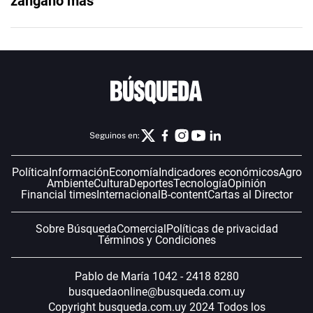
zángano más”
Seguinos en:
Política
Información
Economía
Indicadores económicos
Agro
Ambiente
Cultura
Deportes
Tecnología
Opinión
Financial times
Internacional
B-content
Cartas al Director
Sobre Búsqueda
Comercial
Políticas de privacidad
Términos y Condiciones
Pablo de María 1042 - 2418 8280
busquedaonline@busqueda.com.uy
Copyright busqueda.com.uy 2024 Todos los