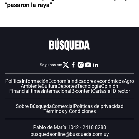
“pasaron la raya”
Seguinos en:
Política
Información
Economía
Indicadores económicos
Agro
Ambiente
Cultura
Deportes
Tecnología
Opinión
Financial times
Internacional
B-content
Cartas al Director
Sobre Búsqueda
Comercial
Políticas de privacidad
Términos y Condiciones
Pablo de María 1042 - 2418 8280
busquedaonline@busqueda.com.uy