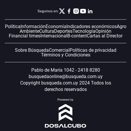
Seguinos en:
Política
Información
Economía
Indicadores económicos
Agro
Ambiente
Cultura
Deportes
Tecnología
Opinión
Financial times
Internacional
B-content
Cartas al Director
Sobre Búsqueda
Comercial
Políticas de privacidad
Términos y Condiciones
Pablo de María 1042 - 2418 8280
busquedaonline@busqueda.com.uy
Copyright busqueda.com.uy 2024 Todos los
derechos reservados