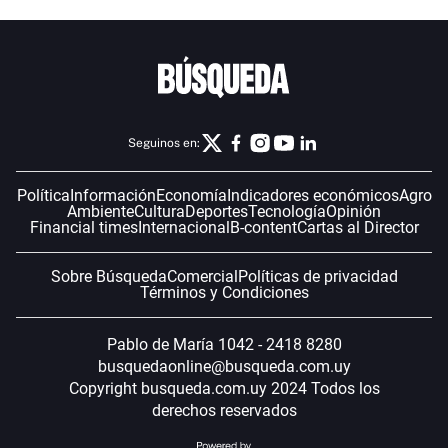
Seguinos en:
Política
Información
Economía
Indicadores económicos
Agro
Ambiente
Cultura
Deportes
Tecnología
Opinión
Financial times
Internacional
B-content
Cartas al Director
Sobre Búsqueda
Comercial
Políticas de privacidad
Términos y Condiciones
Pablo de María 1042 - 2418 8280
busquedaonline@busqueda.com.uy
Copyright busqueda.com.uy 2024 Todos los
derechos reservados