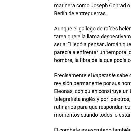
marinera como Joseph Conrad o 
Berlín de entreguerras.
Aunque el gallego de raíces heléni
tarea que ella llama despectiva
seria: “Llegó a pensar Jordán qu
parecía a enfrentar un temporal d
hombre, la fibra de la que podía o
Precisamente el
kapetanie
sabe 
revisión permanente por sus hombr
Eleonas, con quien construye un f
telegrafista inglés y por los ot
rutinarios para que respondan c
momentos cuando todos lo están 
El combate es escrutado también 