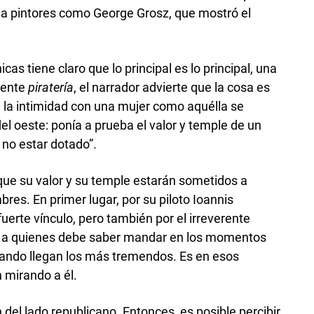
a pintores como George Grosz, que mostró el
cas tiene claro que lo principal es lo principal, una
mente
piratería
, el narrador advierte que la cosa es
e la intimidad con una mujer como aquélla se
el oeste: ponía a prueba el valor y temple de un
 no estar dotado”.
que su valor y su temple estarán sometidos a
es. En primer lugar, por su piloto Ioannis
uerte vínculo, pero también por el irreverente
ros, a quienes debe saber mandar en los momentos
uando llegan los más tremendos. Es en esos
mirando a él.
del lado republicano. Entonces, es posible percibir