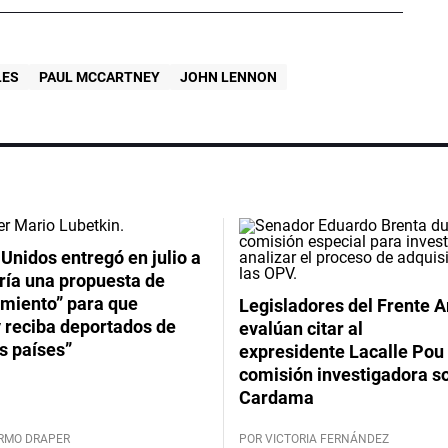
LES
PAUL MCCARTNEY
JOHN LENNON
Unidos entregó en julio a
ría una propuesta de
imiento” para que
Legisladores del Frente 
 reciba deportados de
evalúan citar al
s países”
expresidente Lacalle Pou 
comisión investigadora s
Cardama
ERMO DRAPER
POR VICTORIA FERNÁNDEZ