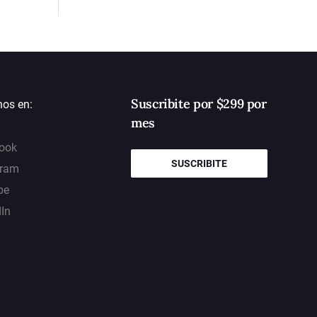
Suscribite por $299 por
nos en:
mes
ook
SUSCRIBITE
gram
be
dIn