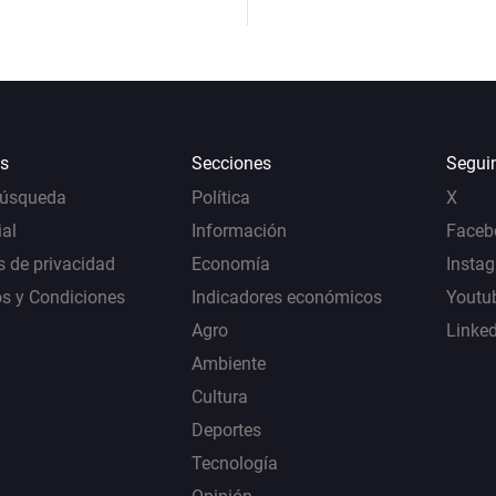
s
Secciones
Segui
Búsqueda
Política
X
al
Información
Faceb
s de privacidad
Economía
Insta
s y Condiciones
Indicadores económicos
Youtu
Agro
Linke
Ambiente
Cultura
Deportes
Tecnología