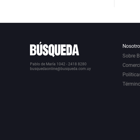
Nosotro
Sobre 
Pablo de María 1042 - 2418 8280
Comerci
busquedaonline@busqueda.com.uy
Política
Término