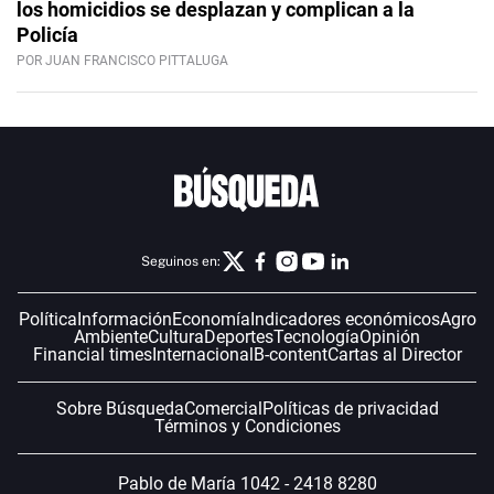
los homicidios se desplazan y complican a la
Policía
POR JUAN FRANCISCO PITTALUGA
Seguinos en:
Política
Información
Economía
Indicadores económicos
Agro
Ambiente
Cultura
Deportes
Tecnología
Opinión
Financial times
Internacional
B-content
Cartas al Director
Sobre Búsqueda
Comercial
Políticas de privacidad
Términos y Condiciones
Pablo de María 1042 - 2418 8280