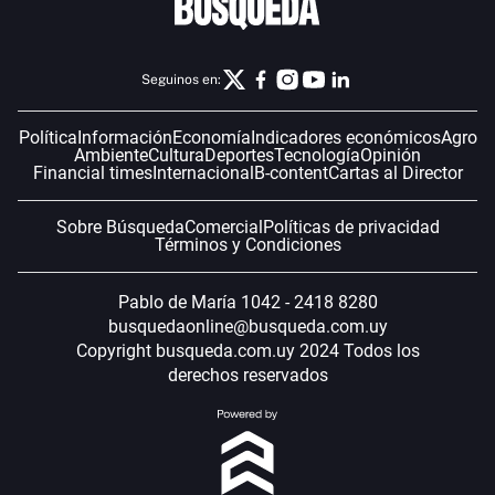
Seguinos en:
Política
Información
Economía
Indicadores económicos
Agro
Ambiente
Cultura
Deportes
Tecnología
Opinión
Financial times
Internacional
B-content
Cartas al Director
Sobre Búsqueda
Comercial
Políticas de privacidad
Términos y Condiciones
Pablo de María 1042 - 2418 8280
busquedaonline@busqueda.com.uy
Copyright busqueda.com.uy 2024 Todos los
derechos reservados