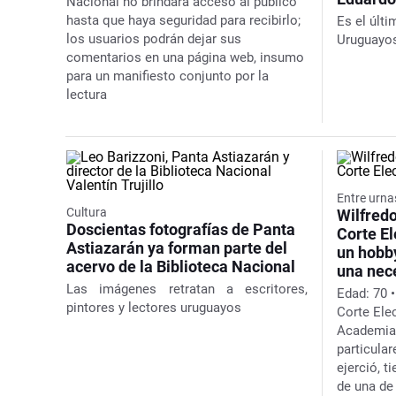
Nacional no brindará acceso al público
hasta que haya seguridad para recibirlo;
Es el últ
los usuarios podrán dejar sus
Uruguayos
comentarios en una página web, insumo
para un manifiesto conjunto por la
lectura
Entre urnas
Cultura
Wilfredo
Doscientas fotografías de Panta
Corte El
Astiazarán ya forman parte del
un hobb
acervo de la Biblioteca Nacional
una nece
Las imágenes retratan a escritores,
Edad:
70
pintores y lectores uruguayos
Corte Elec
Academia
particula
ejerció, 
de una de