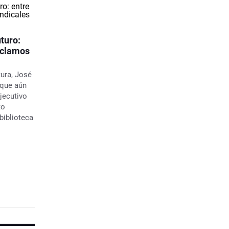
turo:
eclamos
tura, José
que aún
jecutivo
to
 biblioteca