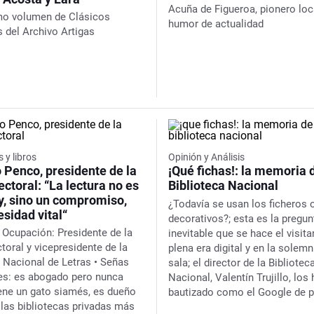
Acuña de Figueroa, pionero loca
imo volumen de Clásicos
humor de actualidad
 del Archivo Artigas
 y libros
Opinión y Análisis
 Penco, presidente de la
¡Qué fichas!: la memoria d
ectoral: “La lectura no es
Biblioteca Nacional
y, sino un compromiso,
¿Todavía se usan los ficheros 
sidad vital“
decorativos?; esta es la pregun
• Ocupación:
Presidente de la
inevitable que se hace el visita
toral y vicepresidente de la
plena era digital y en la solemn
 Nacional de Letras
• Señas
sala; el director de la Bibliotec
res:
es abogado pero nunca
Nacional, Valentín Trujillo, los 
tiene un gato siamés, es dueño
bautizado como el
Google de p
 las bibliotecas privadas más