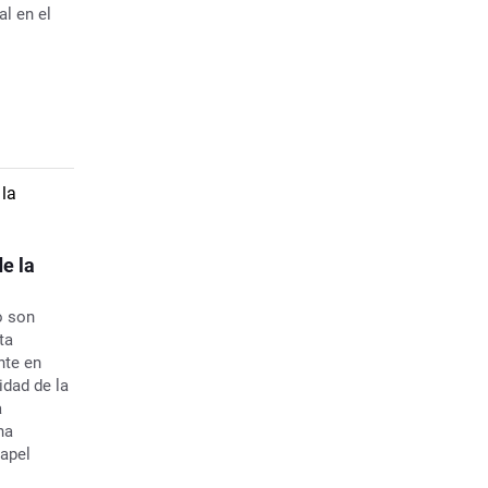
l en el
e la
o son
ta
nte en
idad de la
a
ha
apel