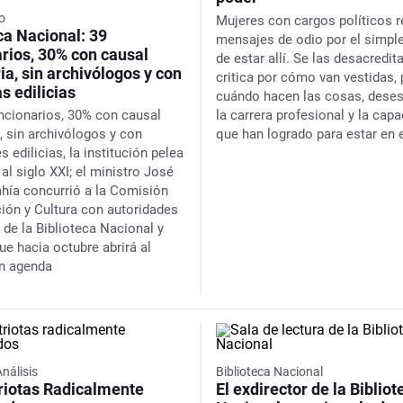
o
Mujeres con cargos políticos r
ca Nacional: 39
mensajes de odio por el simpl
rios, 30% con causal
de estar allí. Se las desacredita
ria, sin archivólogos y con
critica por cómo van vestidas, 
s edilicias
cuándo hacen las cosas, dese
ncionarios, 30% con causal
la carrera profesional y la capa
a, sin archivólogos y con
que han logrado para estar en 
es edilicias, la institución pelea
 al siglo XXI; el ministro José
hía concurrió a la Comisión
ión y Cultura con autoridades
 de la Biblioteca Nacional y
ue hacia octubre abrirá al
in agenda
Análisis
Biblioteca Nacional
iotas Radicalmente
El exdirector de la Bibliot