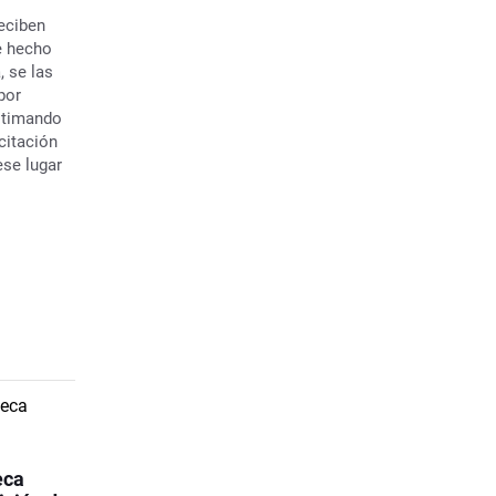
eciben
e hecho
, se las
por
stimando
citación
ese lugar
eca