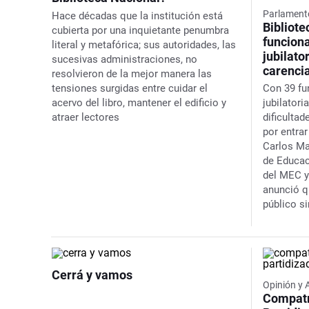
Parlament
Hace décadas que la institución está
Bibliote
cubierta por una inquietante penumbra
funciona
literal y metafórica; sus autoridades, las
jubilato
sucesivas administraciones, no
carencia
resolvieron de la mejor manera las
Con 39 fu
tensiones surgidas entre cuidar el
jubilatori
acervo del libro, mantener el edificio y
dificultad
atraer lectores
por entrar
Carlos Ma
de Educac
del MEC y
anunció q
público s
Cerrá y vamos
Opinión y 
Compatr