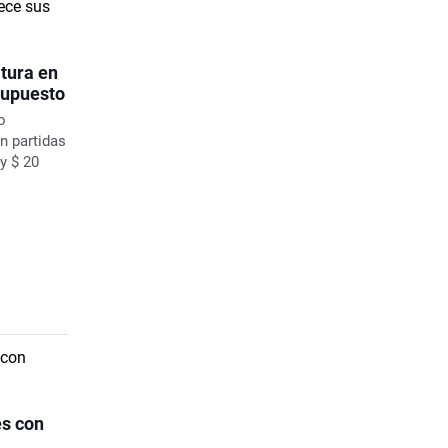
tura en
supuesto
o
n partidas
y $ 20
es con