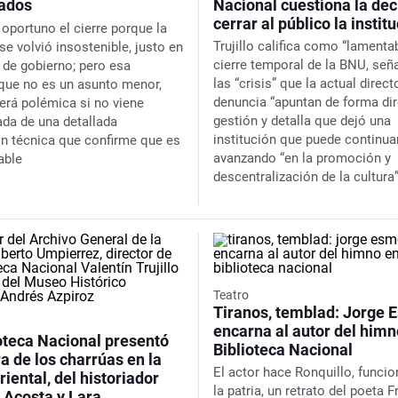
zados
Nacional cuestiona la dec
cerrar al público la instit
 oportuno el cierre porque la
Trujillo califica como “lamentab
se volvió insostenible, justo en
cierre temporal de la BNU, señ
 de gobierno; pero esa
las “crisis” que la actual direct
 que no es un asunto menor,
denuncia “apuntan de forma dir
erá polémica si no viene
gestión y detalla que dejó una
a de una detallada
institución que puede continua
ón técnica que confirme que es
avanzando “en la promoción y
able
descentralización de la cultura
Teatro
Tiranos, temblad: Jorge 
encarna al autor del himn
oteca Nacional presentó
Biblioteca Nacional
a de los charrúas en la
El actor hace
Ronquillo, funcio
iental, del historiador
la patria
, un retrato del poeta 
 Acosta y Lara