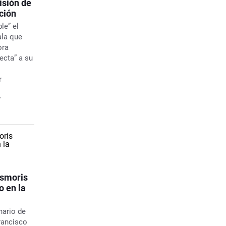
isión de
ución
le” el
ala que
ora
ecta” a su
r
”
Esmoris
o en la
nario de
Francisco