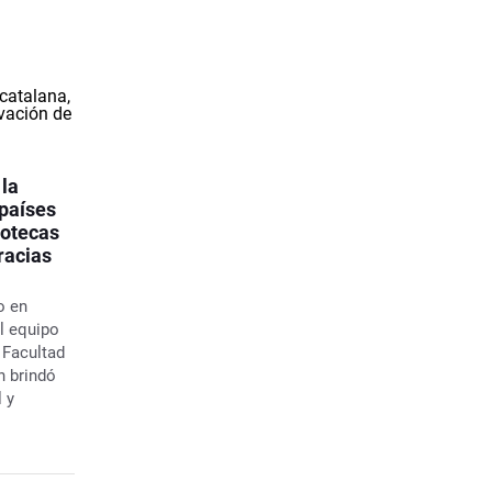
 la
 países
iotecas
racias
o en
l equipo
a Facultad
n brindó
 y