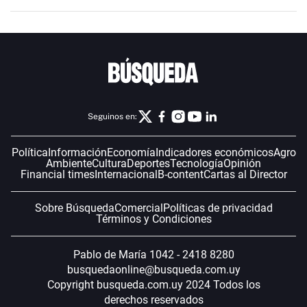
Seguinos en:
Política
Información
Economía
Indicadores económicos
Agro
Ambiente
Cultura
Deportes
Tecnología
Opinión
Financial times
Internacional
B-content
Cartas al Director
Sobre Búsqueda
Comercial
Políticas de privacidad
Términos y Condiciones
Pablo de María 1042 - 2418 8280
busquedaonline@busqueda.com.uy
Copyright busqueda.com.uy 2024 Todos los
derechos reservados