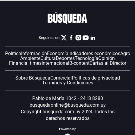
Seguinos en:
Política
Información
Economía
Indicadores económicos
Agro
Ambiente
Cultura
Deportes
Tecnología
Opinión
Financial times
Internacional
B-content
Cartas al Director
Sobre Búsqueda
Comercial
Políticas de privacidad
Términos y Condiciones
Pablo de María 1042 - 2418 8280
busquedaonline@busqueda.com.uy
Copyright busqueda.com.uy 2024 Todos los
derechos reservados