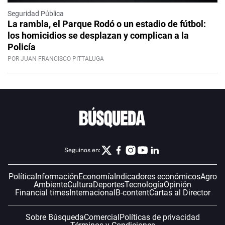
Seguridad Pública
La rambla, el Parque Rodó o un estadio de fútbol:
los homicidios se desplazan y complican a la
Policía
POR JUAN FRANCISCO PITTALUGA
Seguinos en:
Política
Información
Economía
Indicadores económicos
Agro
Ambiente
Cultura
Deportes
Tecnología
Opinión
Financial times
Internacional
B-content
Cartas al Director
Sobre Búsqueda
Comercial
Políticas de privacidad